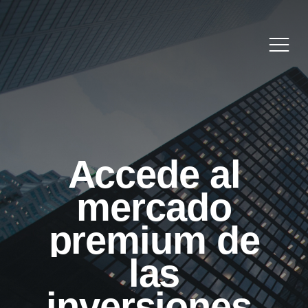
Accede al
mercado
Descubre 3420
premium de
Servicios
las
inversiones.
Nosotros