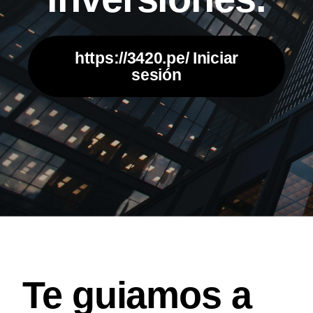
https://3420.pe/
Iniciar
sesión
Contáctanos
experience@3420wm.com
51934026949
Te guiamos a